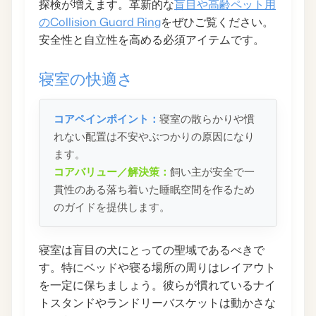
探検が増えます。革新的な
盲目や高齢ペット用
のCollision Guard Ring
をぜひご覧ください。
安全性と自立性を高める必須アイテムです。
寝室の快適さ
コアペインポイント：
寝室の散らかりや慣
れない配置は不安やぶつかりの原因になり
ます。
コアバリュー／解決策：
飼い主が安全で一
貫性のある落ち着いた睡眠空間を作るため
のガイドを提供します。
寝室は盲目の犬にとっての聖域であるべきで
す。特にベッドや寝る場所の周りはレイアウト
を一定に保ちましょう。彼らが慣れているナイ
トスタンドやランドリーバスケットは動かさな