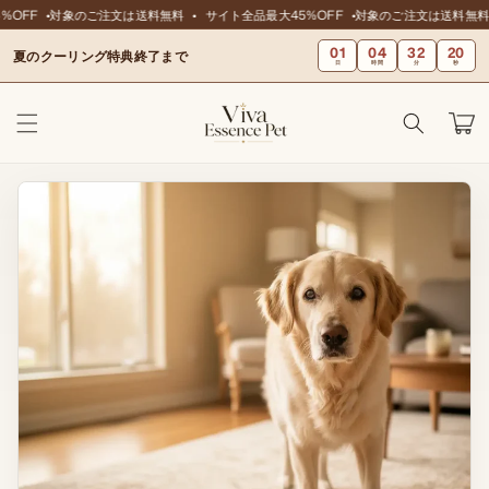
ンツに
OFF
対象のご注文は送料無料
サイト全品最大45%OFF
対象のご注文は送料無料
スキッ
01
04
32
19
プ
夏のクーリング特典終了まで
日
時間
分
秒
カ
ー
ト