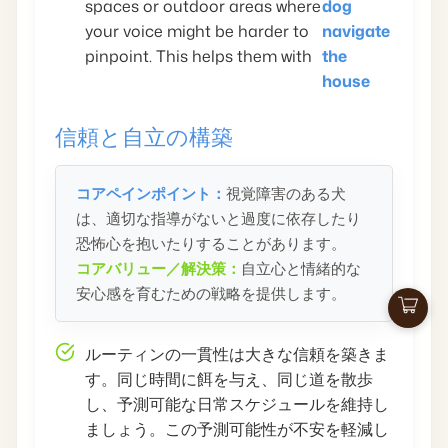
spaces or outdoor areas where
dog
your voice might be harder to
navigate
pinpoint. This helps them with
the
house
信頼と自立の構築
コアペインポイント：
視覚障害のある犬
は、適切な指導がないと過度に依存したり
恐怖心を抱いたりすることがあります。
コアバリュー／解決策：
自立心と情緒的な
安心感を育むための戦略を提供します。
カ
ー
ルーティンの一貫性は大きな信頼を築きま
ト
す。同じ時間に餌を与え、同じ道を散歩
し、予測可能な日常スケジュールを維持し
ましょう。この予測可能性が不安を軽減し