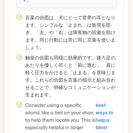
言葉の合図は、犬にとって世界の耳となり
ます。シンプルな「止まれ」は衝突を防
ぎ、「左」や「右」は障害物の回避を助け
ます。同じ行動には常に同じ言葉を使いま
しょう。
触覚の合図も同様に効果的です。後ろ足の
あたりを優しく叩くと「前に進む」、肩に
軽く圧力をかけると「止まる」を意味しま
す。これらの合図を言葉の指示と組み合わ
せることで、明確なコミュニケーションが
生まれます。
Consider using a specific
best
.
sound, like a bell on your shoe,
ways to
to help them locate you. This is
help a
especially helpful in larger
blind