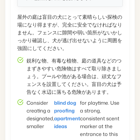
屋外の庭は盲目の犬にとって素晴らしい探検の
場になり得ますが、完全に安全でなければなり
ません。フェンスに隙間や弱い箇所がないかし
っかり確認し、犬が逃げ出せないように周囲を
強固にしてください。
鋭利な物、有毒な植物、庭の道具などのつ
まずきやすい危険物はすべて取り除きまし
ょう。プールや池がある場合は、頑丈なフ
ェンスを設置してください。盲目の犬は予
告なく水辺に落ちる危険があります。
Consider
blind dog
for playtime. Use
creating a
proofing
a strong,
designated,
apartment
consistent scent
smaller
ideas
marker at the
entrance to this