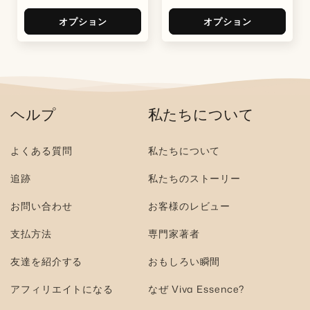
売
常
売
常
価
価
価
価
オプション
オプション
格
格
格
格
ヘルプ
私たちについて
よくある質問
私たちについて
追跡
私たちのストーリー
お問い合わせ
お客様のレビュー
支払方法
専門家著者
友達を紹介する
おもしろい瞬間
アフィリエイトになる
なぜ Viva Essence?