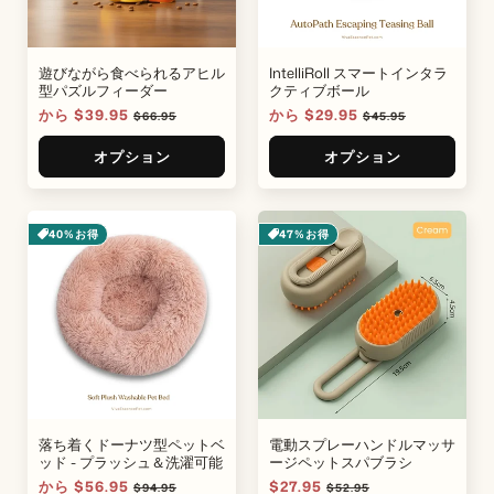
遊びながら食べられるアヒル
IntelliRoll スマートインタラ
型パズルフィーダー
クティブボール
販
から $39.95
通
販
から $29.95
通
$66.95
$45.95
売
常
売
常
価
価
価
価
オプション
オプション
格
格
格
格
40%お得
47%お得
落ち着くドーナツ型ペットベ
電動スプレーハンドルマッサ
ッド - プラッシュ＆洗濯可能
ージペットスパブラシ
販
から $56.95
通
販
$27.95
通
$94.95
$52.95