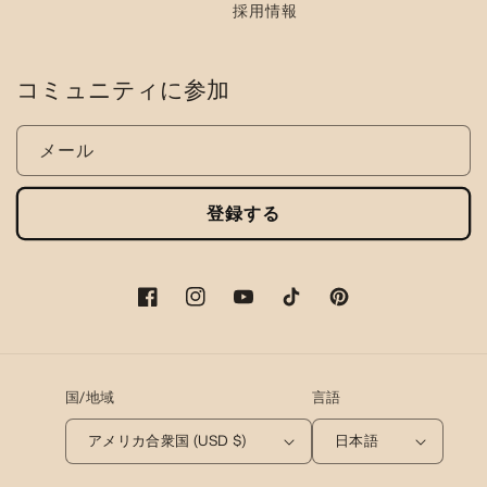
採用情報
コミュニティに参加
メール
登録する
フ
イ
ユ
テ
ピ
ェ
ン
ー
ィ
ン
イ
ス
チ
ッ
タ
ス
タ
ュ
ク
レ
国/地域
言語
ブ
グ
ー
ト
ス
ッ
ラ
ブ
ッ
ト
アメリカ合衆国 (USD $)
日本語
ク
ム
ク