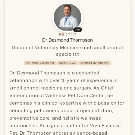
DVM
著者について
Dr. Desmond Thompson
Doctor of Veterinary Medicine and small animal
specialist
15+ Years Experience
Cornell DVM
Certified Nutritionist
Dr. Desmond Thompson is a dedicated
veterinarian with over 15 years of experience in
small animal medicine and surgery. As Chief
Veterinarian at Wellness Pet Care Center, he
combines his clinical expertise with a passion for
educating pet owners about proper nutrition,
preventative care, and holistic wellness
approaches. As a guest author for Viva Essence
Pet, Dr. Thompson shares evidence-based