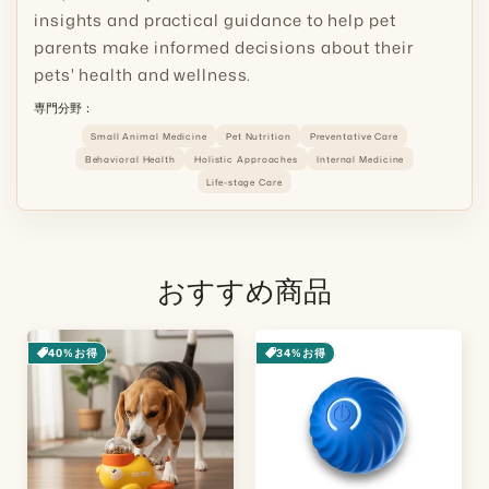
insights and practical guidance to help pet
parents make informed decisions about their
pets' health and wellness.
専門分野：
Small Animal Medicine
Pet Nutrition
Preventative Care
Behavioral Health
Holistic Approaches
Internal Medicine
Life-stage Care
おすすめ商品
40%お得
34%お得