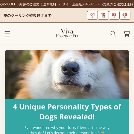
ンツに
5%OFF
対象のご注文は送料無料
サイト全品最大45%OFF
対象のご注文は送料
スキッ
01
10
52
57
プ
夏のクーリング特典終了まで
日
時間
分
秒
カ
ー
ト