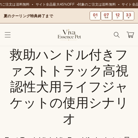
ンツに
のご注文は送料無料
サイト全品最大45%OFF
対象のご注文は送料無料
サイト全品
スキッ
01
07
12
33
プ
夏のクーリング特典終了まで
日
時間
分
秒
カ
ー
ト
救助ハンドル付きフ
ァストトラック高視
認性犬用ライフジャ
ケットの使用シナリ
オ