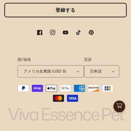
登録する
フ
イ
ユ
テ
ピ
ェ
ン
ー
ィ
ン
イ
ス
チ
ッ
タ
ス
タ
ュ
ク
レ
国/地域
言語
ブ
グ
ー
ト
ス
ッ
ラ
ブ
ッ
ト
アメリカ合衆国 (USD $)
日本語
ク
ム
ク
決
済
方
法
Viva Essence Pet
カ
ー
ト