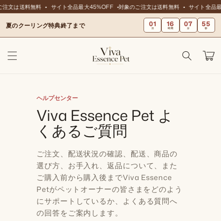
ンツに
ご注文は送料無料
サイト全品最大45%OFF
対象のご注文は送料無料
サイト全品最大
スキッ
01
16
07
54
プ
夏のクーリング特典終了まで
日
時間
分
秒
カ
ー
ト
ヘルプセンター
Viva Essence Pet よ
くあるご質問
ご注文、配送状況の確認、配送、商品の
選び方、お手入れ、返品について、また
ご購入前から購入後までViva Essence
Petがペットオーナーの皆さまをどのよう
にサポートしているか、よくある質問へ
の回答をご案内します。