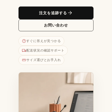
arrow_forward
注文を追跡する
お問い合わせ
help
すぐに答えが見つかる
local_shipping
配送状況の確認サポート
straighten
サイズ選びとお手入れ