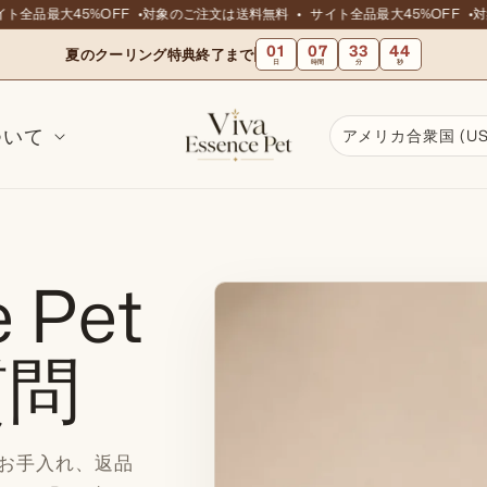
ト全品最大45%OFF
対象のご注文は送料無料
サイト全品最大45%OFF
対
01
07
33
43
夏のクーリング特典終了まで
日
時間
分
秒
ついて
アメリカ合衆国 (USD
 Pet
質問
お手入れ、返品