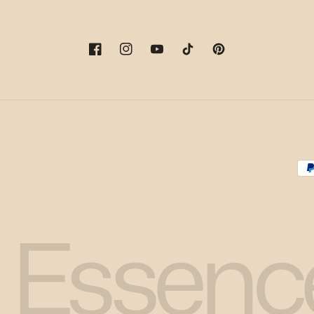
フ
イ
ユ
テ
ピ
ェ
ン
ー
ィ
ン
イ
ス
チ
ッ
タ
ス
タ
ュ
ク
レ
ブ
グ
ー
ト
ス
ッ
ラ
ブ
ッ
ト
ク
ム
ク
決
済
方
 Essenc
法