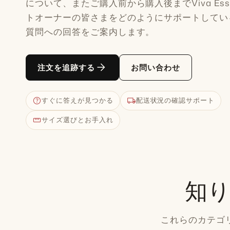
について、またご購入前から購入後までViva Esse
トオーナーの皆さまをどのようにサポートしてい
質問への回答をご案内します。
arrow_forward
注文を追跡する
お問い合わせ
help
local_shipping
すぐに答えが見つかる
配送状況の確認サポート
straighten
サイズ選びとお手入れ
知
これらのカテゴ