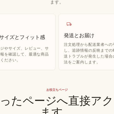
ます。
local_shipping
発送とお届け
サイズとフィット感
注文処理から配送業者への
ージやサイズ、レビュー、サ
し、追跡情報の反映までの
情報を確認して、最適な商品
送トラブルが発生した場合
びください。
法をご案内します。
お役立ちページ
合ったページへ直接アク
ます。