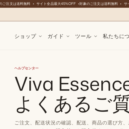
ンツに
ご注文は送料無料
サイト全品最大45%OFF
対象のご注文は送料無料
サイ
スキッ
プ
ショップ
ガイド
ツール
私たちに
ヘルプセンター
Viva Essence
よくあるご
ご注文、配送状況の確認、配送、商品の選び方、