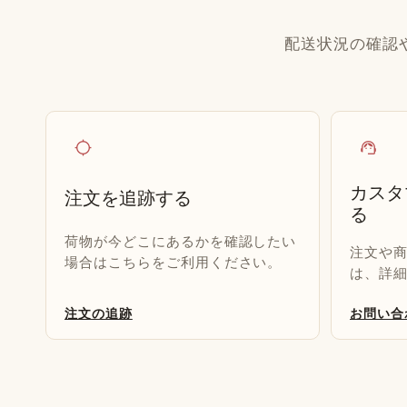
配送状況の確認
location_searching
support_agent
カスタ
注文を追跡する
る
荷物が今どこにあるかを確認したい
注文や
場合はこちらをご利用ください。
は、詳
注文の追跡
お問い合