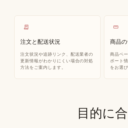
receipt_long
straighten
注文と配送状況
商品の
注文状況や追跡リンク、配送業者の
商品ペ
更新情報がわかりにくい場合の対処
ポート
方法をご案内します。
をお選
目的に