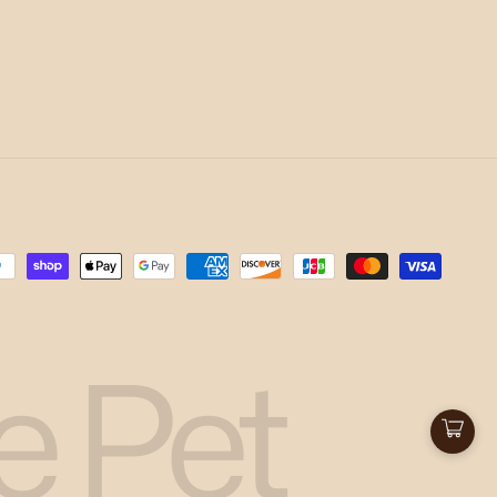
e Pet
カ
ー
ト