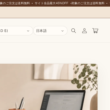
象のご注文は送料無料
サイト全品最大45%OFF
対象のご注文は送料無料
サ
ロ
カ
グ
ー
 $)
日本語
イ
ト
ン