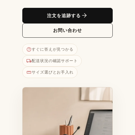
arrow_forward
注文を追跡する
お問い合わせ
help
すぐに答えが見つかる
local_shipping
配送状況の確認サポート
straighten
サイズ選びとお手入れ