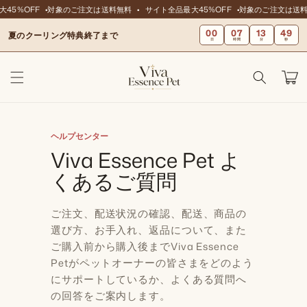
ンツに
45%OFF
対象のご注文は送料無料
サイト全品最大45%OFF
対象のご注文は送料
スキッ
00
07
13
49
プ
夏のクーリング特典終了まで
日
時間
分
秒
カ
ー
ト
ヘルプセンター
Viva Essence Pet よ
くあるご質問
ご注文、配送状況の確認、配送、商品の
選び方、お手入れ、返品について、また
ご購入前から購入後までViva Essence
Petがペットオーナーの皆さまをどのよう
にサポートしているか、よくある質問へ
の回答をご案内します。