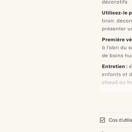
décoratifs
Utilisez-le p
tiroir, déco
présenter u
Première vér
à l'abri du 
de bains hu
Entretien :
é
enfants et d
chaud ou h
Pourquoi 
décision 
check_box
Cas d’utili
Parfum s
Meilleure