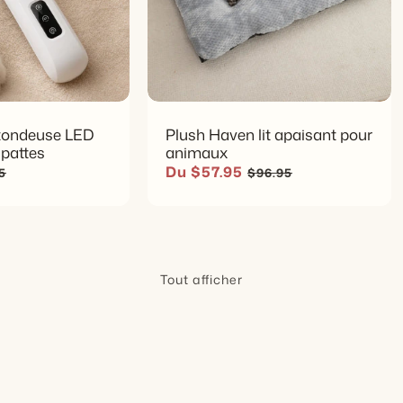
REMISE À NE
Rafraîchir 
À utiliser 
réorganis
tondeuse LED
Plush Haven lit apaisant pour
 pattes
animaux
Installatio
habituel
Prix soldé
Prix habituel
Du $57.95
5
$96.95
lorsque l
rangemen
Conseil d
donne une
Tout afficher
rangement
Conseil d
placard, u
cadeau fra