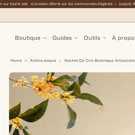
t le site
Livraison offerte sur les commandes éligibles
Jusqu’à 45% de ré
 et passer au contenu
Boutique
Guides
Outils
À propo
Home
Arôme exquis
Sachet De Cire Botanique Artisanal
ser aux informations produits