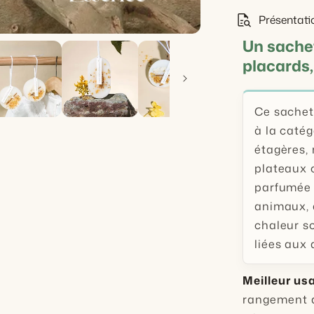
quick_reference_all
Présentati
Un sachet
placards,
Ce sachet
à la catég
étagères, 
plateaux 
parfumée 
animaux, 
chaleur s
liées aux
Meilleur usa
rangement d