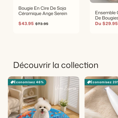
Bougie En Cire De Soja
Ensemble 
Céramique Ange Serein
De Bougie
D'aromathé
Prix soldé
Prix habituel
Prix soldé
$43.95
Du $29.95
$73.95
Découvrir la collection
Économisez 46%
Économisez 20