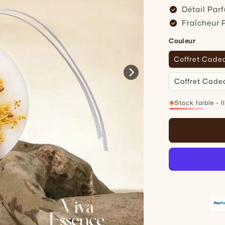
check_circle
Détail Parf
check_circle
Fraîcheur 
Couleur
Coffret Cade
Coffret Cade
Stock faible - I
13%