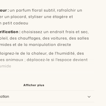
our :
un parfum floral subtil, rafraîchir un
rer un placard, styliser une étagère et
n petit cadeau
ification :
choisissez un endroit frais et sec,
soleil, des chauffages, des voitures, des salles
mides et de la manipulation directe
loignez-le de la chaleur, de l'humidité, des
es animaux ; déplacez-le si l'espace devient
umide
le placement est la principale
Afficher plus
d'achat
sation
ubtil d'osmanthus
s façons d’utiliser le sachet de cire