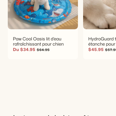
Paw Cool Oasis lit d’eau
HydroGuard 
rafraîchissant pour chien
étanche pour
Prix soldé
Prix habituel
Prix soldé
Prix 
Du $34.95
$45.95
$64.95
$57.9