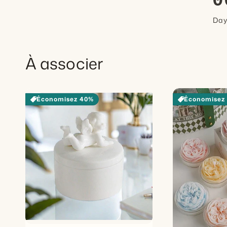
0
Da
À associer
Économisez 40%
Économisez