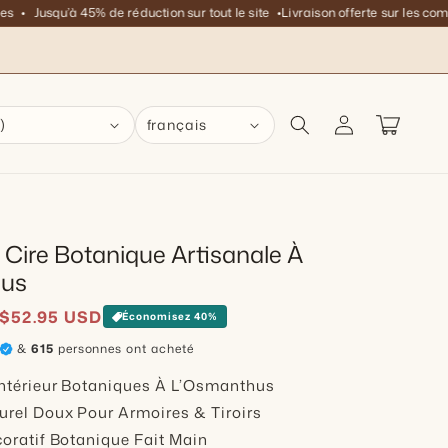
usqu’à 45% de réduction sur tout le site
Livraison offerte sur les commandes
Connexion
Panier
)
français
 Cire Botanique Artisanale À
hus
uel
$52.95 USD
Économisez 40%
&
615
personnes ont acheté
ntérieur Botaniques À L’Osmanthus
rel Doux Pour Armoires & Tiroirs
oratif Botanique Fait Main