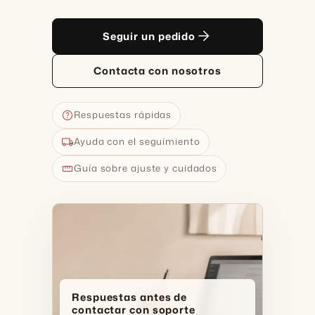
arrow_forward
Seguir un pedido
Contacta con nosotros
help
Respuestas rápidas
local_shipping
Ayuda con el seguimiento
straighten
Guía sobre ajuste y cuidados
Respuestas antes de
contactar con soporte