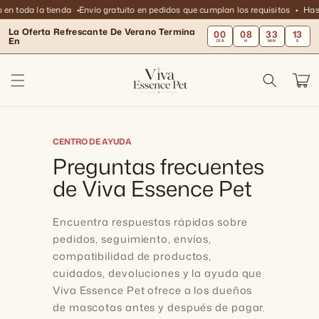
Ir
n toda la tienda
Envío gratuito en pedidos que cumplan los requisitos
Hasta
directamente
al contenido
La Oferta Refrescante De Verano Termina
00
08
33
13
En
DÍA
H
MIN
S
Carrit
CENTRO DE AYUDA
Preguntas frecuentes
de Viva Essence Pet
Encuentra respuestas rápidas sobre
pedidos, seguimiento, envíos,
compatibilidad de productos,
cuidados, devoluciones y la ayuda que
Viva Essence Pet ofrece a los dueños
de mascotas antes y después de pagar.