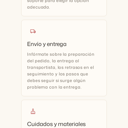
soporte para elegir la opción
adecuada.
local_shipping
Envío y entrega
Infórmate sobre la preparación
del pedido, la entrega al
transportista, los retrasos en el
seguimiento y los pasos que
debes seguir si surge algún
problema con la entrega.
cleaning_services
Cuidados y materiales