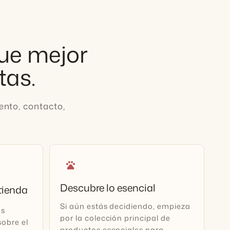
que mejor
tas.
nto, contacto,
pets
Descubre lo esencial
 tienda
Si aún estás decidiendo, empieza
os
por la colección principal de
obre el
productos esenciales para