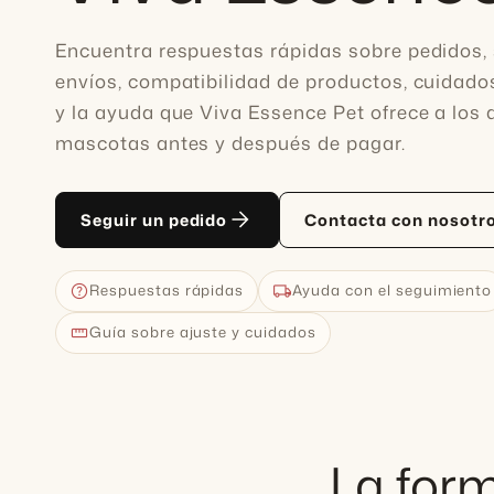
Encuentra respuestas rápidas sobre pedidos,
envíos, compatibilidad de productos, cuidado
y la ayuda que Viva Essence Pet ofrece a los
mascotas antes y después de pagar.
arrow_forward
Seguir un pedido
Contacta con nosotr
help
local_shipping
Respuestas rápidas
Ayuda con el seguimiento
straighten
Guía sobre ajuste y cuidados
La form