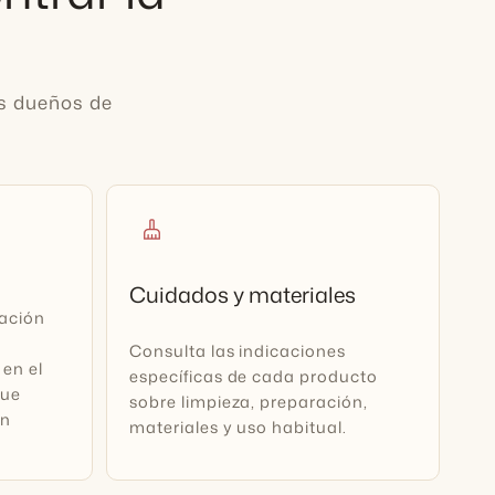
os dueños de
cleaning_services
Cuidados y materiales
ración
Consulta las indicaciones
 en el
específicas de cada producto
que
sobre limpieza, preparación,
ún
materiales y uso habitual.