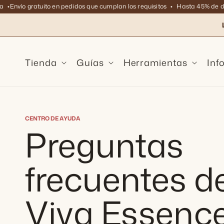
Ir
Envío gratuito en pedidos que cumplan los requisitos
Hasta 45% de descu
directamente
al contenido
Tienda
Guías
Herramientas
Inf
CENTRO DE AYUDA
Preguntas
frecuentes d
Viva Essence