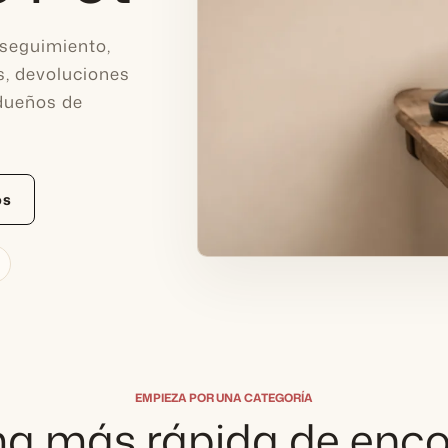
 seguimiento,
s, devoluciones
 dueños de
os
EMPIEZA POR UNA CATEGORÍA
a más rápida de enco