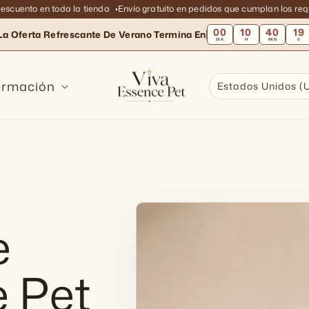
ento en toda la tienda
Envío gratuito en pedidos que cumplan los requisi
00
10
40
18
La Oferta Refrescante De Verano Termina En
DÍA
H
MIN
S
ormación
Estados Unidos (
e
 Pet