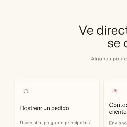
Ve direc
se 
Algunas pregu
location_searching
support_agent
Contac
Rastrear un pedido
cliente
Úsalo si tu pregunta principal es
Envíano