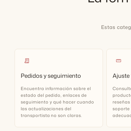
Estas categ
receipt_long
straighten
Pedidos y seguimiento
Ajuste 
Encuentra información sobre el
Consult
estado del pedido, enlaces de
producto
seguimiento y qué hacer cuando
reseñas 
las actualizaciones del
soporte 
transportista no son claras.
adecua