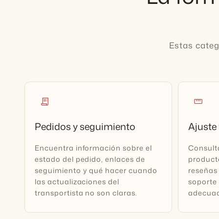
Estas categ
receipt_long
straighten
Pedidos y seguimiento
Ajuste 
Encuentra información sobre el
Consult
estado del pedido, enlaces de
producto
seguimiento y qué hacer cuando
reseñas 
las actualizaciones del
soporte 
transportista no son claras.
adecua