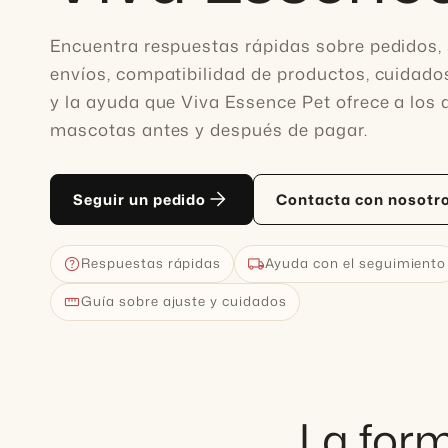
Encuentra respuestas rápidas sobre pedidos,
envíos, compatibilidad de productos, cuidado
y la ayuda que Viva Essence Pet ofrece a los
mascotas antes y después de pagar.
arrow_forward
Seguir un pedido
Contacta con nosotr
help
local_shipping
Respuestas rápidas
Ayuda con el seguimiento
straighten
Guía sobre ajuste y cuidados
La form