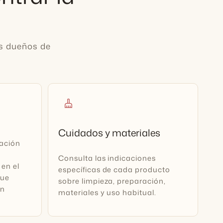
os dueños de
cleaning_services
Cuidados y materiales
ración
Consulta las indicaciones
 en el
específicas de cada producto
que
sobre limpieza, preparación,
ún
materiales y uso habitual.