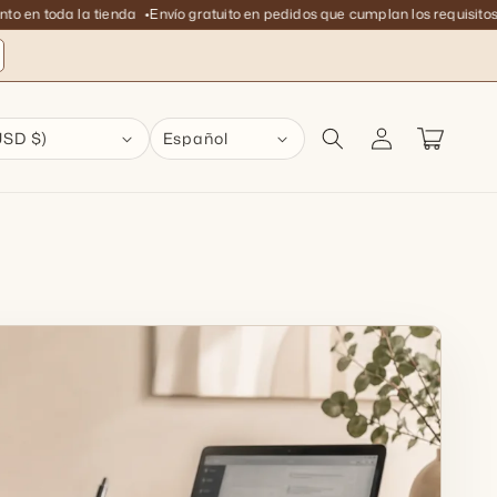
n toda la tienda
Envío gratuito en pedidos que cumplan los requisitos
Iniciar
Carrito
USD $)
Español
sesión