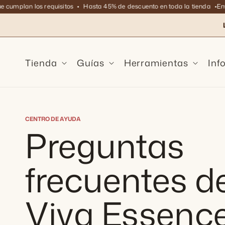
Ir
umplan los requisitos
Hasta 45% de descuento en toda la tienda
Envío 
directamente
al contenido
Tienda
Guías
Herramientas
Inf
CENTRO DE AYUDA
Preguntas
frecuentes d
Viva Essence