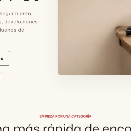
 seguimiento,
s, devoluciones
 dueños de
os
EMPIEZA POR UNA CATEGORÍA
a más rápida de enco