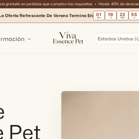
gratuito en pedidos que cumplan los requisitos
Hasta 45% de descuento e
01
19
22
54
La Oferta Refrescante De Verano Termina En
DÍA
H
MIN
S
ormación
Estados Unidos (
e
 Pet