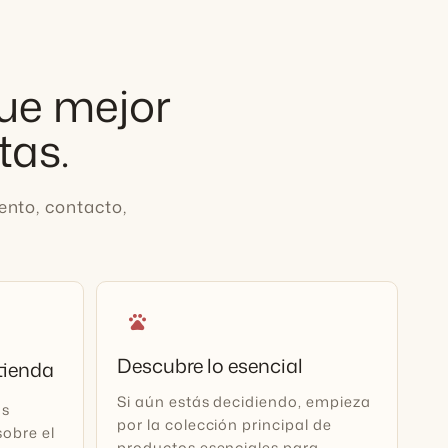
que mejor
tas.
nto, contacto,
pets
Descubre lo esencial
 tienda
Si aún estás decidiendo, empieza
os
por la colección principal de
obre el
productos esenciales para