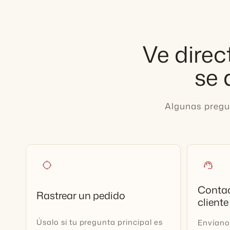
Ve direc
se 
Algunas pregu
location_searching
support_agent
Contac
Rastrear un pedido
cliente
Úsalo si tu pregunta principal es
Envíano