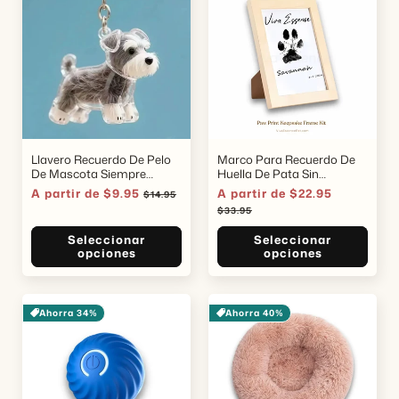
Llavero Recuerdo De Pelo
Marco Para Recuerdo De
De Mascota Siempre
Huella De Pata Sin
Conmigo
Desorden
Precio
A partir de $9.95
Precio
Precio
A partir de $22.95
Precio
$14.95
de
habitual
de
habitual
$33.95
oferta
oferta
Seleccionar
Seleccionar
opciones
opciones
Ahorra 34%
Ahorra 40%