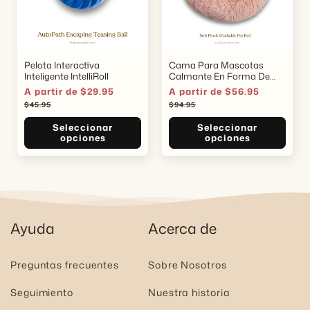
Pelota Interactiva
Cama Para Mascotas
Inteligente IntelliRoll
Calmante En Forma De
Donut - Aterciopelada Y
Precio
A partir de $29.95
Precio
Precio
A partir de $56.95
Precio
Lavable
de
habitual
de
habitual
$45.95
$94.95
oferta
oferta
Seleccionar
Seleccionar
opciones
opciones
Ayuda
Acerca de
Preguntas frecuentes
Sobre Nosotros
Seguimiento
Nuestra historia