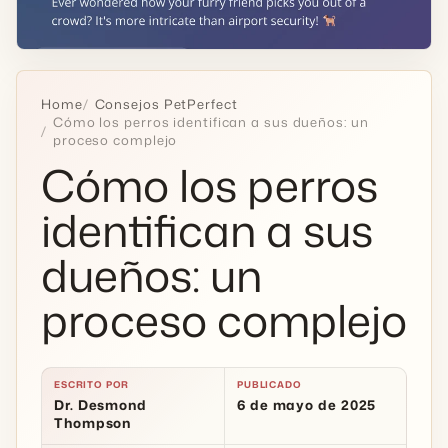
Home
Consejos PetPerfect
Cómo los perros identifican a sus dueños: un
proceso complejo
Cómo los perros
identifican a sus
dueños: un
proceso complejo
ESCRITO POR
PUBLICADO
Dr. Desmond
6 de mayo de 2025
Thompson