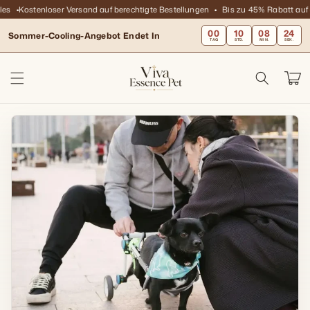
Direkt
Kostenloser Versand auf berechtigte Bestellungen
Bis zu 45% Rabatt auf alle
zum
Inhalt
00
10
08
23
Sommer-Cooling-Angebot Endet In
TAG
STD.
MIN.
SEK.
Warenko