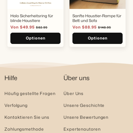
Halo Sicherheitsring für
Sanfte Haustier-Rampe für
blinde Haustiere
Bett und Sofa
Verkaufspreis
Von $49.95
Normaler
Verkaufspreis
Von $88.95
Normaler
$82.95
$148.95
Preis
Preis
Optionen
Optionen
Hilfe
Über uns
Häufig gestellte Fragen
Über Uns
Verfolgung
Unsere Geschichte
Kontaktieren Sie uns
Unsere Bewertungen
Zahlungsmethode
Expertenautoren