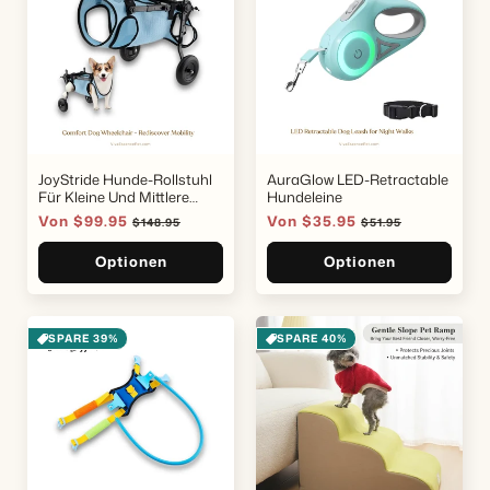
JoyStride Hunde-Rollstuhl
AuraGlow LED-Retractable
Für Kleine Und Mittlere
Hundeleine
Rassen
Verkaufspreis
Von $99.95
Normaler
Verkaufspreis
Von $35.95
Normaler
$148.95
$51.95
Preis
Preis
Optionen
Optionen
SPARE 39%
SPARE 40%