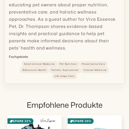
educating pet owners about proper nutrition,
preventative care, and holistic wellness
approaches. As a guest author for Viva Essence
Pet, Dr. Thompson shares evidence-based
insights and practical guidance to help pet
parents make informed decisions about their
pets' health and wellness.
Fachgebiete:
Small Animal Medicine
Pet Nutrition
Preventative Care
Behavioral Health
Holistic Approaches
Internal Medicine
Life-stage Care
Empfohlene Produkte
SPARE 32%
SPARE 30%