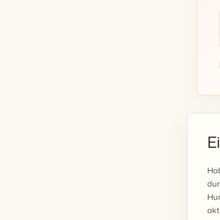
E
Hab
dur
Hun
akt