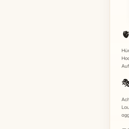

Hün
Hod
Auf

Ach
Lau
agg