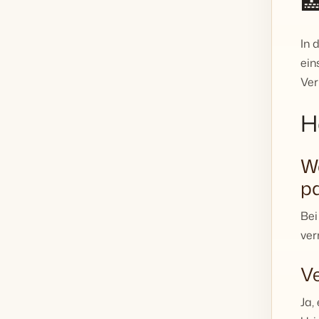

In 
ein
Ve
H
Wa
pa
Bei
ver
Ve
Ja,