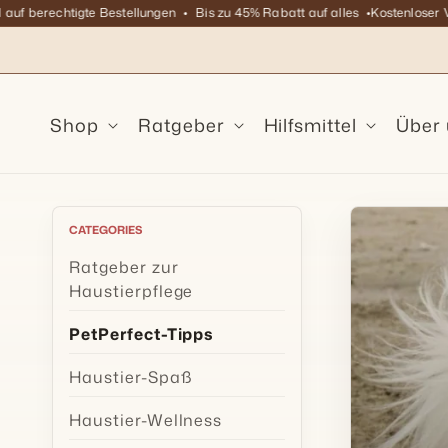
Direkt
berechtigte Bestellungen
Bis zu 45% Rabatt auf alles
Kostenloser Versa
zum
Inhalt
Shop
Ratgeber
Hilfsmittel
Über
CATEGORIES
Ratgeber zur
Haustierpflege
PetPerfect-Tipps
Haustier-Spaß
Haustier-Wellness