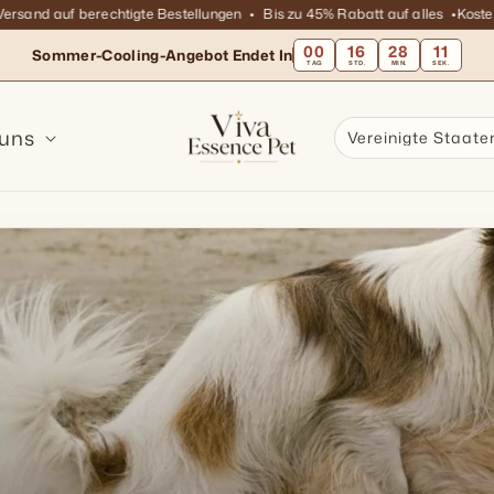
nd auf berechtigte Bestellungen
Bis zu 45% Rabatt auf alles
Kostenlose
00
16
28
09
Sommer-Cooling-Angebot Endet In
TAG
STD.
MIN.
SEK.
 uns
Vereinigte Staate