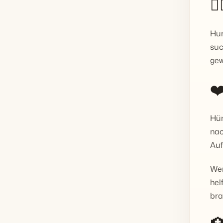

Hun
suc
gew
❤
Hün
nac
Auf
Wen
hel
bra