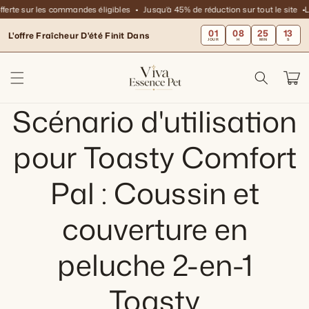
et
fferte sur les commandes éligibles
Jusqu’à 45% de réduction sur tout le site
Li
passer
au
01
08
25
13
L'offre Fraîcheur D'été Finit Dans
contenu
JOUR
H
MIN
S
Panier
Scénario d'utilisation
pour Toasty Comfort
Pal : Coussin et
couverture en
peluche 2-en-1
Toasty