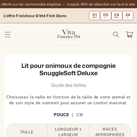
et
 offerte sur les commandes éligibles
Jusqu’à 45% de réduction sur tout le site
passer
au
01
05
24
24
L'offre Fraîcheur D'été Finit Dans
contenu
JOUR
H
MIN
S
Panier
Lit pour animaux de compagnie
SnuggleSoft Deluxe
Guide des tailles
Choisissez la taille en fonction de la taille de votre animal et
de son style de sommeil pour assurer un confort maximal.
POUCE
|
CM
LONGUEUR x
RACES
TAILLE
LARGEUR
APPROPRIÉES