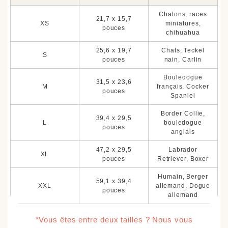
Chatons, races
21,7 x 15,7
XS
miniatures,
pouces
chihuahua
25,6 x 19,7
Chats, Teckel
S
pouces
nain, Carlin
Bouledogue
31,5 x 23,6
M
français, Cocker
pouces
Spaniel
Border Collie,
39,4 x 29,5
L
bouledogue
pouces
anglais
47,2 x 29,5
Labrador
XL
pouces
Retriever, Boxer
Humain, Berger
59,1 x 39,4
XXL
allemand, Dogue
pouces
allemand
*Vous êtes entre deux tailles ? Nous vous