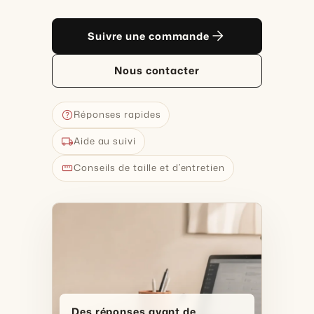
arrow_forward
Suivre une commande
Nous contacter
help
Réponses rapides
local_shipping
Aide au suivi
straighten
Conseils de taille et d’entretien
Des réponses avant de