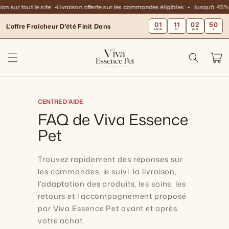
et
 sur tout le site
Livraison offerte sur les commandes éligibles
Jusqu’à 45% de
passer
au
01
11
02
50
L'offre Fraîcheur D'été Finit Dans
contenu
JOUR
H
MIN
S
Panier
CENTRE D’AIDE
FAQ de Viva Essence
Pet
Trouvez rapidement des réponses sur
les commandes, le suivi, la livraison,
l’adaptation des produits, les soins, les
retours et l’accompagnement proposé
par Viva Essence Pet avant et après
votre achat.