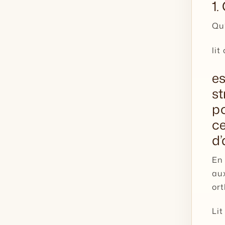
1.
Qu’
li
es
st
po
ce
d’
En 
aux
ort
Li