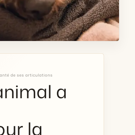
anté de ses articulations
animal a
ur la