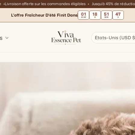
aison offerte sur les commandes éligibles
Jusqu’à 45% de réduction sur tou
01
18
51
45
L'offre Fraîcheur D'été Finit Dans
JOUR
H
MIN
S
s
États-Unis (USD $