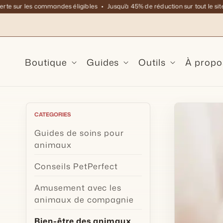
et
sur les commandes éligibles
Jusqu’à 45% de réduction sur tout le site
Livr
passer
au
contenu
Boutique
Guides
Outils
À propo
CATEGORIES
Guides de soins pour
animaux
Conseils PetPerfect
Amusement avec les
animaux de compagnie
Bien-être des animaux