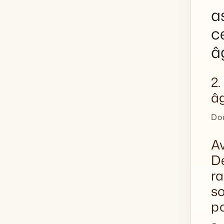
a
c
â
2.
âg
Dou
Av
De
ra
so
po