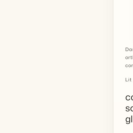
Dan
ort
co
Li
c
s
g