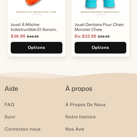
Jouet À Mâcher
Jouet Dentaire Pour Chien
Indestructible Et Sonore
Monster Chew
Pour Chien
Prix
$26.95
Prix
Prix
Du $22.95
Prix
$44.95
$28.95
soldé
habituel
soldé
habituel
Options
Options
Aide
À propos
FAQ
À Propos De Nous
Suivi
Notre histoire
Contactez-nous
Nos Avis