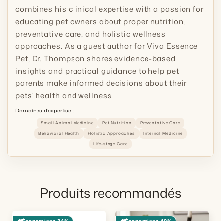
combines his clinical expertise with a passion for
educating pet owners about proper nutrition,
preventative care, and holistic wellness
approaches. As a guest author for Viva Essence
Pet, Dr. Thompson shares evidence-based
insights and practical guidance to help pet
parents make informed decisions about their
pets' health and wellness.
Domaines d’expertise :
Small Animal Medicine
Pet Nutrition
Preventative Care
Behavioral Health
Holistic Approaches
Internal Medicine
Life-stage Care
Produits recommandés
Économisez 34%
Économisez 40%