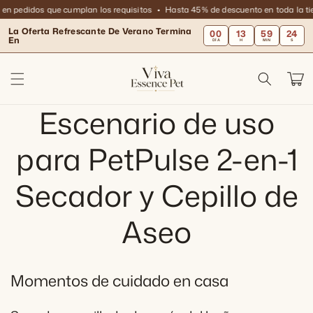
Ir
 en pedidos que cumplan los requisitos
Hasta 45% de descuento en toda la ti
directamente
al contenido
La Oferta Refrescante De Verano Termina
00
13
59
24
En
DÍA
H
MIN
S
Carrit
Escenario de uso
para PetPulse 2-en-1
Secador y Cepillo de
Aseo
Momentos de cuidado en casa