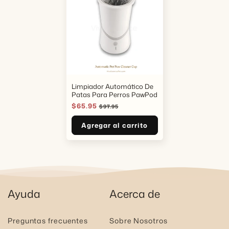
Limpiador Automático De
Patas Para Perros PawPod
Precio
$65.95
Precio
$97.95
de
habitual
oferta
Agregar al carrito
Ayuda
Acerca de
Preguntas frecuentes
Sobre Nosotros