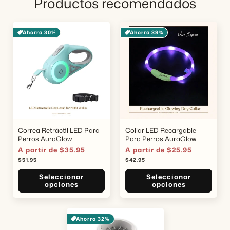
Productos recomendados
Ahorra 30%
Ahorra 39%
Correa Retráctil LED Para
Collar LED Recargable
Perros AuraGlow
Para Perros AuraGlow
Precio
A partir de $35.95
Precio
Precio
A partir de $25.95
Precio
de
habitual
de
habitual
$51.95
$42.95
oferta
oferta
Seleccionar
Seleccionar
opciones
opciones
Ahorra 32%