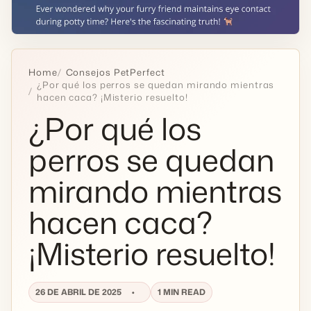
Home
Consejos PetPerfect
¿Por qué los perros se quedan mirando mientras
hacen caca? ¡Misterio resuelto!
¿Por qué los
perros se quedan
mirando mientras
hacen caca?
¡Misterio resuelto!
26 DE ABRIL DE 2025
1 MIN READ