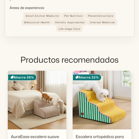
Áreas de experiencia:
Small Animal Medicine
Pet Nutrition
Preventative Care
Behavioral Health
Holistic Approaches
Internal Medicine
Life-stage Care
Productos recomendados
Ahorra 35%
Ahorra 32%
AuraEase escalera suave
Escalera ortopédica para