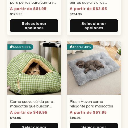
para perros para cama y
perros que alivia las
sofá
articulaciones
Precio
A partir de $81.95
Precio
Precio
A partir de $83.95
Precio
de
habitual
de
habitual
$126.95
$124.95
oferta
oferta
Seleccionar
Seleccionar
opciones
opciones
Ahorra 32%
Ahorra 40%
Cama cueva cálida para
Plush Haven cama
mascotas que buscan
relajante para mascotas
refugio
Precio
A partir de $49.95
Precio
Precio
A partir de $57.95
Precio
de
habitual
de
habitual
$73.95
$96.95
oferta
oferta
Seleccionar
Seleccionar