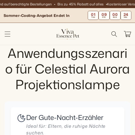
Direkt
d auf berechtigte Bestellungen
Bis zu 45% Rabatt auf alles
Kostenloser Vers
zum
Inhalt
01
09
00
24
Sommer-Cooling-Angebot Endet In
TAG
STD.
MIN.
SEK.
Warenko
Anwendungsszenari
o für Celestial Aurora
Projektionslampe
Der Gute-Nacht-Erzähler
Ideal für: Eltern, die ruhige Nächte
suchen.