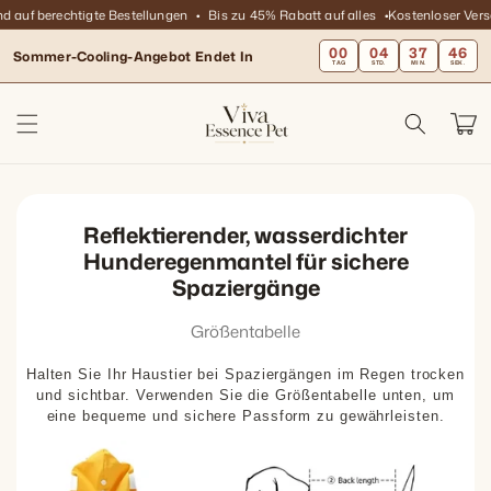
Direkt
d auf berechtigte Bestellungen
Bis zu 45% Rabatt auf alles
Kostenloser Vers
zum
Inhalt
00
04
37
46
Sommer-Cooling-Angebot Endet In
TAG
STD.
MIN.
SEK.
Warenko
Reflektierender, wasserdichter
Hunderegenmantel für sichere
Spaziergänge
Größentabelle
Halten Sie Ihr Haustier bei Spaziergängen im Regen trocken
und sichtbar. Verwenden Sie die Größentabelle unten, um
eine bequeme und sichere Passform zu gewährleisten.