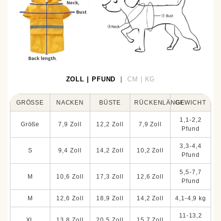
ZOLL | PFUND
|
CM | KG
GRÖSSE
NACKEN
BÜSTE
RÜCKENLÄNGE
GEWICHT
1,1-2,2
Größe
7,9 Zoll
12,2 Zoll
7,9 Zoll
Pfund
3,3-4,4
S
9,4 Zoll
14,2 Zoll
10,2 Zoll
Pfund
5,5-7,7
M
10,6 Zoll
17,3 Zoll
12,6 Zoll
Pfund
M
12,6 Zoll
18,9 Zoll
14,2 Zoll
4,1-4,9 kg
11-13,2
XL
13,8 Zoll
20,5 Zoll
15,7 Zoll