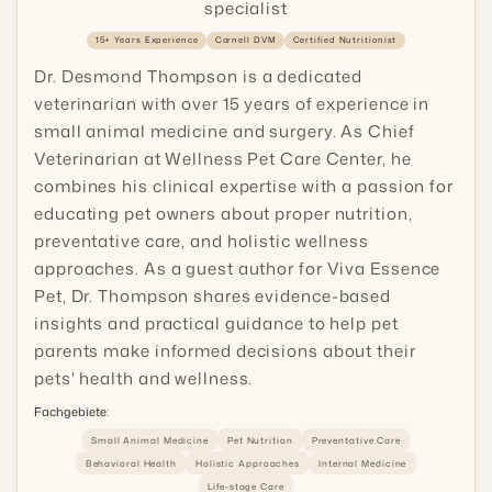
specialist
15+ Years Experience
Cornell DVM
Certified Nutritionist
Dr. Desmond Thompson is a dedicated
veterinarian with over 15 years of experience in
small animal medicine and surgery. As Chief
Veterinarian at Wellness Pet Care Center, he
combines his clinical expertise with a passion for
educating pet owners about proper nutrition,
preventative care, and holistic wellness
approaches. As a guest author for Viva Essence
Pet, Dr. Thompson shares evidence-based
insights and practical guidance to help pet
parents make informed decisions about their
pets' health and wellness.
Fachgebiete:
Small Animal Medicine
Pet Nutrition
Preventative Care
Behavioral Health
Holistic Approaches
Internal Medicine
Life-stage Care