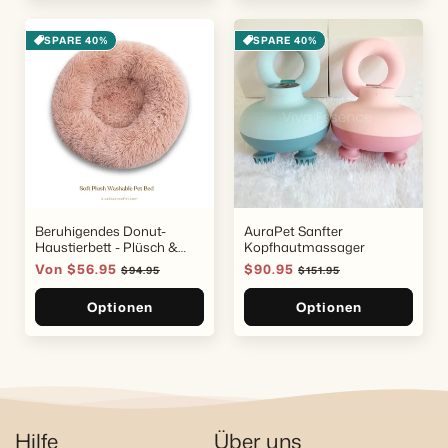
SPARE 40%
SPARE 40%
Beruhigendes Donut-
AuraPet Sanfter
Haustierbett - Plüsch &
Kopfhautmassager
Waschbar
Verkaufspreis
Von $56.95
Normaler
Verkaufspreis
$90.95
Normaler
$94.95
$151.95
Preis
Preis
Optionen
Optionen
Hilfe
Über uns