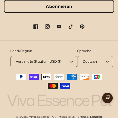
Abonnieren
Facebook
Instagram
YouTube
TikTok
Pinterest
Land/Region
Sprache
Vereinigte Staaten (USD $)
Deutsch
Zahlungsmethoden
Viva Essence Pet
Ware
© 2026,
Viva Essence Pet
- Hauptsitz: Toronto, Kanada