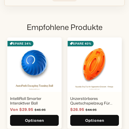
Empfohlene Produkte
SPARE 34%
SPARE 40%
IntelliRoll Smarter
Unzerstörbares
Interaktiver Ball
Quietschspielzeug Für
Hunde
Verkaufspreis
Von $29.95
Normaler
Verkaufspreis
$26.95
Normaler
$45.95
$44.95
Preis
Preis
Optionen
Optionen