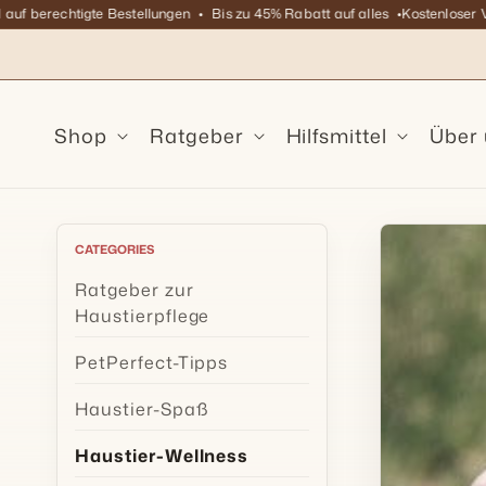
Direkt
berechtigte Bestellungen
Bis zu 45% Rabatt auf alles
Kostenloser Versa
zum
Inhalt
Shop
Ratgeber
Hilfsmittel
Über
CATEGORIES
Ratgeber zur
Haustierpflege
PetPerfect-Tipps
Haustier-Spaß
Haustier-Wellness