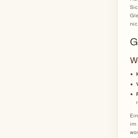
Si
Gle
nic
G
Wa
Ein
im 
wa