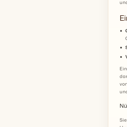
und
E
Ei
dar
vo
und
Nüt
Si