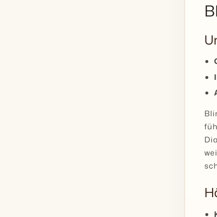
B
Ur
Bl
fü
Di
we
sch
Hä