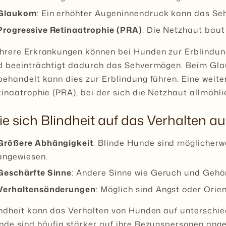
Glaukom
: Ein erhöhter Augeninnendruck kann das S
Progressive Retinaatrophie (PRA)
: Die Netzhaut baut
hrere Erkrankungen können bei Hunden zur Erblindung 
d beeinträchtigt dadurch das Sehvermögen. Beim Gla
ehandelt kann dies zur Erblindung führen. Eine weite
inaatrophie (PRA), bei der sich die Netzhaut allmähli
e sich Blindheit auf das Verhalten au
Größere Abhängigkeit
: Blinde Hunde sind möglicherw
angewiesen.
Geschärfte Sinne
: Andere Sinne wie Geruch und Gehö
Verhaltensänderungen
: Möglich sind Angst oder Orien
ndheit kann das Verhalten von Hunden auf unterschied
nde sind häufig stärker auf ihre Bezugspersonen ange