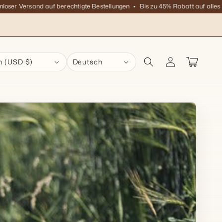
r Versand auf berechtigte Bestellungen
Bis zu 45% Rabatt auf alles
Kos
Einloggen
Warenkorb
n (USD $)
Deutsch