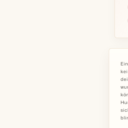
Ein
kei
dei
wu
kö
Hun
sic
bli