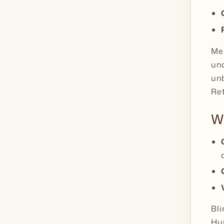
Me
un
unb
Ret
Wi
Bli
Hu