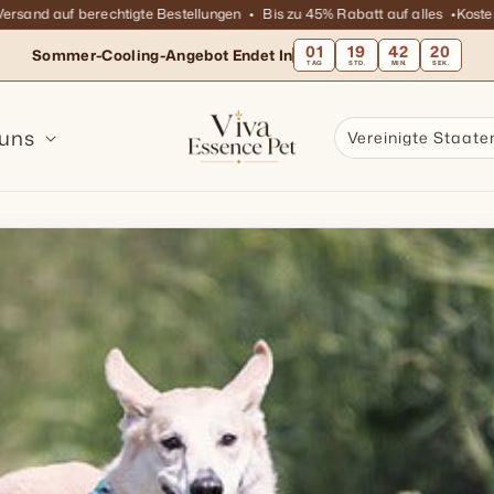
nd auf berechtigte Bestellungen
Bis zu 45% Rabatt auf alles
Kostenlose
01
19
42
18
Sommer-Cooling-Angebot Endet In
TAG
STD.
MIN.
SEK.
 uns
Vereinigte Staate