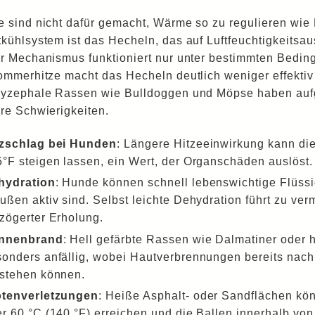
 sind nicht dafür gemacht, Wärme so zu regulieren wie M
kühlsystem ist das Hecheln, das auf Luftfeuchtigkeitsa
r Mechanismus funktioniert nur unter bestimmten Bedin
ommerhitze macht das Hecheln deutlich weniger effektiv
yzephale Rassen wie Bulldoggen und Möpse haben aufg
re Schwierigkeiten.
tzschlag bei Hunden
: Längere Hitzeeinwirkung kann di
°F steigen lassen, ein Wert, der Organschäden auslöst.
hydration
: Hunde können schnell lebenswichtige Flüssi
ußen aktiv sind. Selbst leichte Dehydration führt zu ve
zögerter Erholung.
nnenbrand
: Hell gefärbte Rassen wie Dalmatiner oder h
onders anfällig, wobei Hautverbrennungen bereits nach
stehen können.
otenverletzungen
: Heiße Asphalt- oder Sandflächen k
r 60 °C (140 °F) erreichen und die Ballen innerhalb v