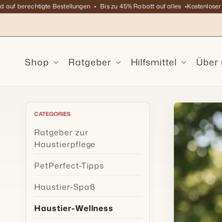
Direkt
 berechtigte Bestellungen
Bis zu 45% Rabatt auf alles
Kostenloser Vers
zum
Inhalt
Shop
Ratgeber
Hilfsmittel
Über
CATEGORIES
Ratgeber zur
Haustierpflege
PetPerfect-Tipps
Haustier-Spaß
Haustier-Wellness