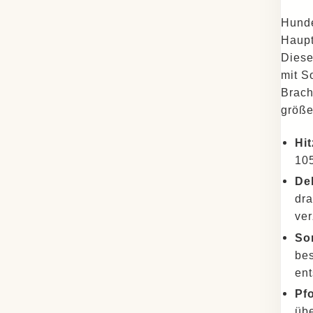
Hunde
Haupt
Diese
mit S
Brach
größe
Hi
105
De
dra
ver
So
bes
ent
Pf
übe