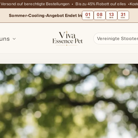
and auf berechtigte Bestellungen
Bis zu 45% Rabatt auf alles
Kostenlos
01
08
13
30
Sommer-Cooling-Angebot Endet In
TAG
STD.
MIN.
SEK.
 uns
Vereinigte Staate