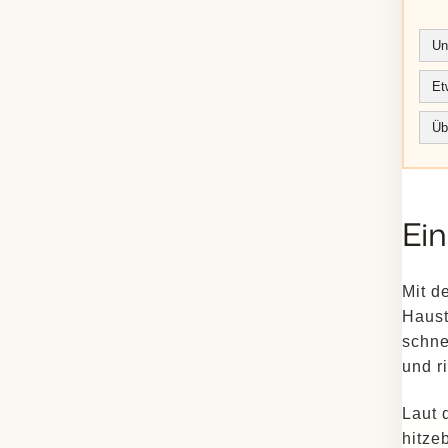
Un
Et
Üb
Ein
Mit d
Haust
schne
und r
Laut 
hitze