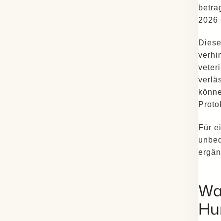
betra
2026 
Diese
verhin
veter
verlä
könne
Proto
Für e
unbed
ergän
Wa
Hu