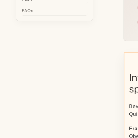
FAQs
In
s
Bev
Qui
Fra
Obe