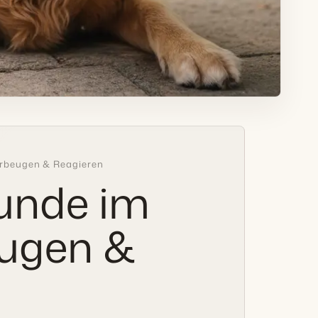
orbeugen & Reagieren
Hunde im
ugen &