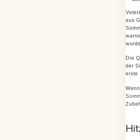
Veter
aus G
Somme
warne
wurde
Die Q
der S
erste
Wenn 
Somme
Zubeh
Hi