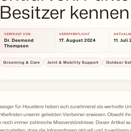
Besitzer kennen 
VERFASST VON
VERÖFFENTLICHT
AKTUALIS
Dr. Desmond
17. August 2024
11. Juli
Thompson
Grooming & Care
Joint & Mobility Support
Outdoor Sa
sager für Haustiere haben sich zunehmend als wertvolle Un
lbefinden unserer geliebten Vierbeiner erwiesen. Obwohl ihre
h noch immer zahlreiche Missverständnisse. Dieser Artikel wu
herzustellen, dass die Informationen aktuell und zuverlässig