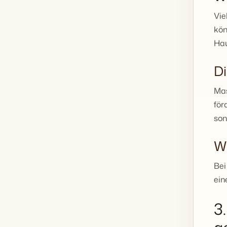
Vie
kön
Hau
Di
Mas
för
son
W
Bei
ein
3