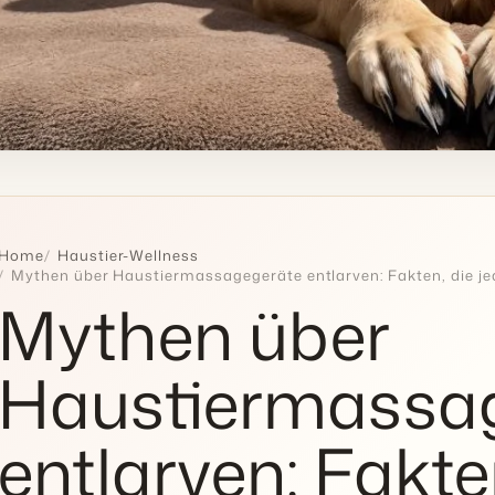
Home
Haustier-Wellness
Mythen über Haustiermassagegeräte entlarven: Fakten, die jed
Mythen über
Haustiermassa
entlarven: Fakten