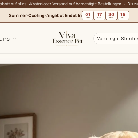
 auf alles
Kostenloser Versand auf berechtigte Bestellungen
Bis zu 45%
01
17
36
14
Sommer-Cooling-Angebot Endet In
TAG
STD.
MIN.
SEK.
 uns
Vereinigte Staate