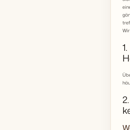
ein
gän
tre
Wir
1
H
Übe
häu
2
k
Wa