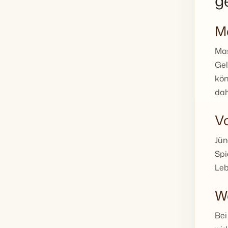
g
Ma
Mas
Gel
kön
dah
Vo
Jün
Spi
Leb
W
Bei