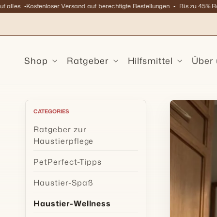
Direkt
les
Kostenloser Versand auf berechtigte Bestellungen
Bis zu 45% Rabatt
zum
Inhalt
Shop
Ratgeber
Hilfsmittel
Über
CATEGORIES
Ratgeber zur
Haustierpflege
PetPerfect-Tipps
Haustier-Spaß
Haustier-Wellness