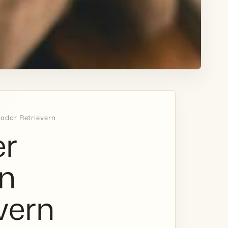
ador Retrievern
er
n
vern