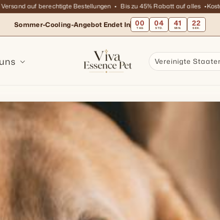
and auf berechtigte Bestellungen
Bis zu 45% Rabatt auf alles
Kostenlos
00
04
41
20
Sommer-Cooling-Angebot Endet In
TAG
STD.
MIN.
SEK.
 uns
Vereinigte Staate