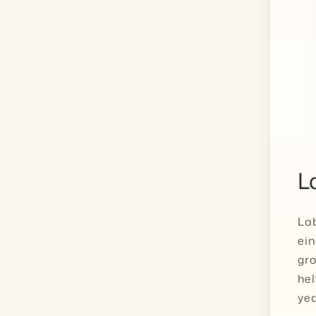
L
Lab
ein
gro
hel
yea