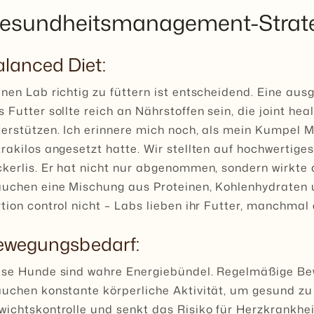
esundheitsmanagement-Strat
lanced Diet:
nen Lab richtig zu füttern ist entscheidend. Eine aus
 Futter sollte reich an Nährstoffen sein, die joint h
erstützen. Ich erinnere mich noch, als mein Kumpel M
rakilos angesetzt hatte. Wir stellten auf hochwertige
kerlis. Er hat nicht nur abgenommen, sondern wirkte 
auchen eine Mischung aus Proteinen, Kohlenhydraten 
tion control nicht – Labs lieben ihr Futter, manchmal 
ewegungsbedarf:
ese Hunde sind wahre Energiebündel. Regelmäßige Be
uchen konstante körperliche Aktivität, um gesund zu 
ichtskontrolle und senkt das Risiko für Herzkrankhe