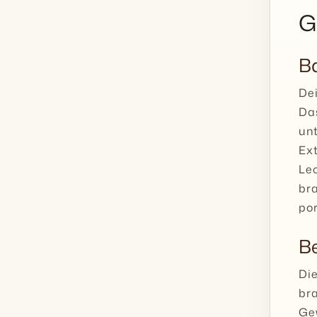
G
Ba
Dei
Das
unt
Ext
Lec
br
por
B
Di
bra
Gew