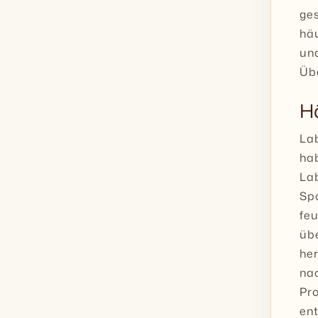
ge
häu
und
Übe
H
La
ha
La
Sp
fe
üb
her
na
Pro
en