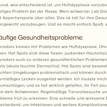
sund, was entscheidend ist, um Hüftdysplasie vorzub
figes Problem bei der Rasse. Mein schwarzer Lab Dais
 Apportierspiele über alles. Das ist toll für ihre Ges
rgewicht vorzubeugen. Und es macht einfach Spaß, si
äufige Gesundheitsprobleme:
bradors können mit Problemen wie Hüftdysplasie, Oh
ben. Hot Spots sind diese fiesen, juckenden Hautent
bradors auch zu anderen gesundheitlichen Probleme
ots (akute feuchte Dermatitis). Hot Spots sind beson
uchten Umgebungen problematisch und können durch Al
ermäßiges Lecken ausgelöst werden. Ich musste mich
umschlagen, und es hat wirklich geholfen, ihr Fell sa
ch dem Schwimmen. Regelmäßige Tierarztbesuche und 
bleme früh zu erkennen. Eine schnelle und wirksame B
tscheidend, um Infektionen und weitere Komplikatione