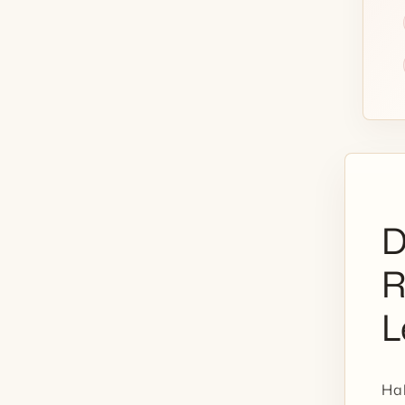
D
R
L
Hal