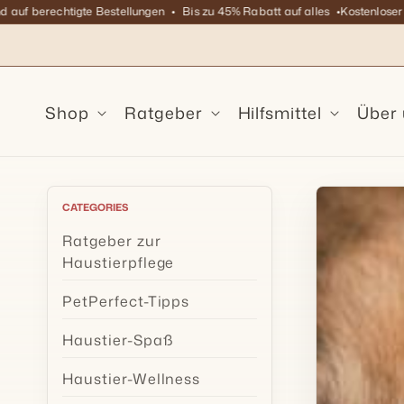
Direkt
 berechtigte Bestellungen
Bis zu 45% Rabatt auf alles
Kostenloser Vers
zum
Inhalt
Shop
Ratgeber
Hilfsmittel
Über
CATEGORIES
Ratgeber zur
Haustierpflege
PetPerfect-Tipps
Haustier-Spaß
Haustier-Wellness