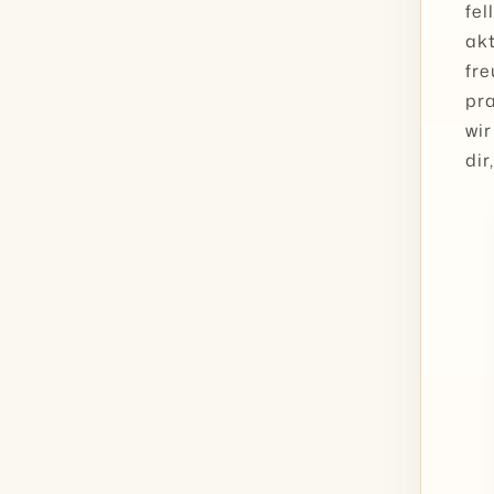
fel
akt
fre
pra
wir
dir