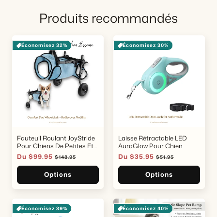
Produits recommandés
Économisez 32%
Économisez 30%
Fauteuil Roulant JoyStride
Laisse Rétractable LED
Pour Chiens De Petites Et
AuraGlow Pour Chien
Moyennes Races
Prix
Du $99.95
Prix
Prix
Du $35.95
Prix
$148.95
$51.95
soldé
habituel
soldé
habituel
Options
Options
Économisez 39%
Économisez 40%