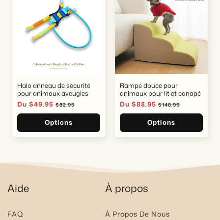
Halo anneau de sécurité
Rampe douce pour
pour animaux aveugles
animaux pour lit et canapé
Prix
Du $49.95
Prix
Prix
Du $88.95
Prix
$82.95
$148.95
soldé
habituel
soldé
habituel
Options
Options
Aide
À propos
FAQ
À Propos De Nous